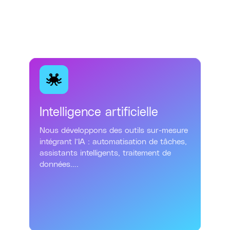
utilisateurs.

Intelligence artificielle
Nous développons des outils sur-mesure
intégrant l’IA : automatisation de tâches,
assistants intelligents, traitement de
données….