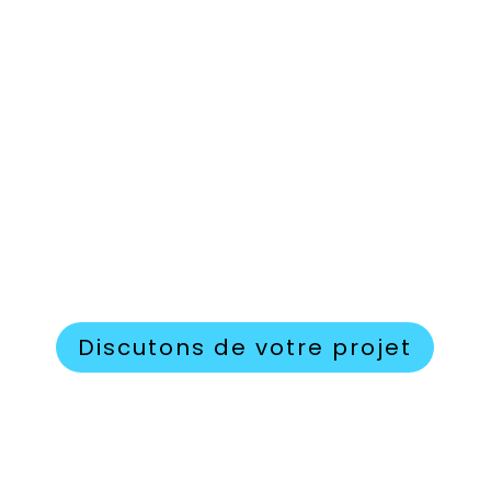
intégrés.
Design sur-mesure
: Un site unique qui reflète
l’identité de votre marque.
Un site web bien conçu est un véritable levier de
croissance
. Ne laissez pas votre entreprise passer
inaperçue sur internet !
📩
Besoin d’un site web performant ?
Contactez-nous dès maintenant pour une
consultation gratuite.
Discutons de votre projet
Prenez rendez-vous