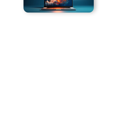
Pourquoi un site internet professionnel est
essentiel ?
Aujourd’hui, disposer d’un
site internet
professionnel
est indispensable pour toute
entreprise souhaitant se démarquer et
développer
sa visibilité en ligne
. Que vous soyez une startup,
un entrepreneur ou une entreprise établie, un site
web bien conçu vous permet de :
Attirer de nouveaux clients
grâce à une présence
optimisée sur Google (
SEO
)
Valoriser votre image de marque
avec un design
moderne et professionnel
Convertir vos visiteurs en clients
avec une